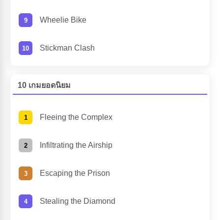
Wheelie Bike
Stickman Clash
10 เกมยอดนิยม
Fleeing the Complex
Infiltrating the Airship
Escaping the Prison
Stealing the Diamond