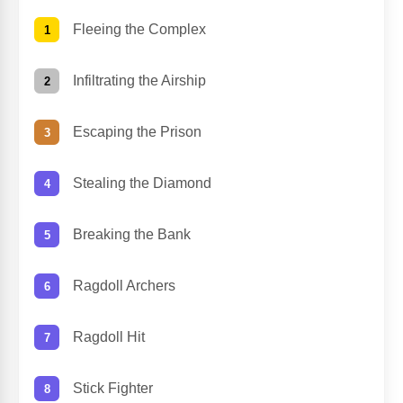
Fleeing the Complex
Infiltrating the Airship
Escaping the Prison
Stealing the Diamond
Breaking the Bank
Ragdoll Archers
Ragdoll Hit
Stick Fighter