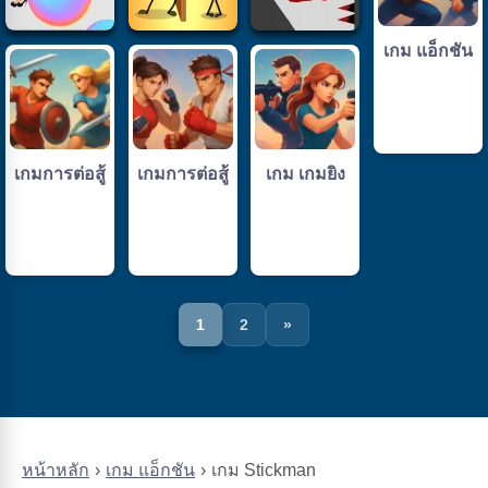
เกม แอ็กชัน
เกมการต่อสู้
เกมการต่อสู้
เกม เกมยิง
1
2
»
หน้าหลัก
เกม แอ็กชัน
เกม Stickman