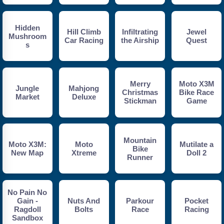
Hidden
Hill Climb
Infiltrating
Jewel
Mushroom
Car Racing
the Airship
Quest
s
Merry
Moto X3M
Jungle
Mahjong
Christmas
Bike Race
Market
Deluxe
Stickman
Game
Mountain
Moto X3M:
Moto
Mutilate a
Bike
New Map
Xtreme
Doll 2
Runner
No Pain No
Gain -
Nuts And
Parkour
Pocket
Ragdoll
Bolts
Race
Racing
Sandbox