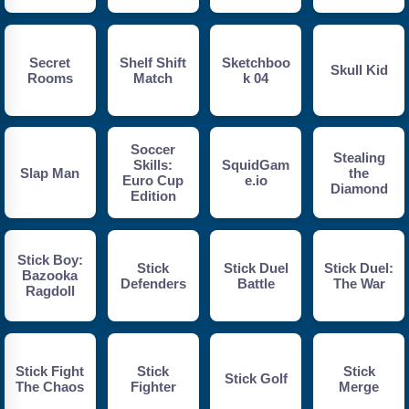
Secret
Shelf Shift
Sketchboo
Skull Kid
Rooms
Match
k 04
Soccer
Stealing
Skills:
SquidGam
Slap Man
the
Euro Cup
e.io
Diamond
Edition
Stick Boy:
Stick
Stick Duel
Stick Duel:
Bazooka
Defenders
Battle
The War
Ragdoll
Stick Fight
Stick
Stick
Stick Golf
The Chaos
Fighter
Merge