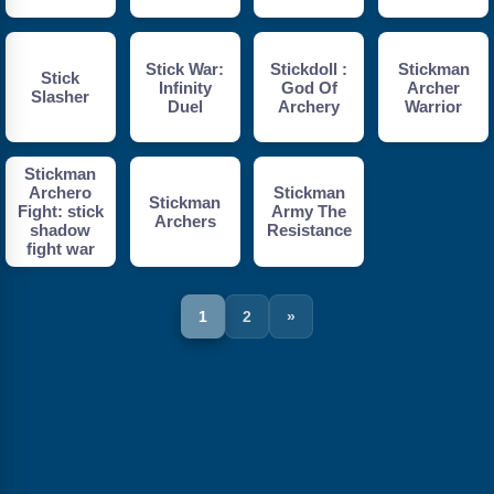
Stick War:
Stickdoll :
Stickman
Stick
Infinity
God Of
Archer
Slasher
Duel
Archery
Warrior
Stickman
Stickman
Archero
Stickman
Army The
Fight: stick
Archers
Resistance
shadow
fight war
1
2
»