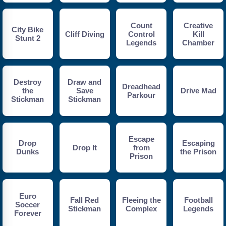
Count
Creative
City Bike
Cliff Diving
Control
Kill
Stunt 2
Legends
Chamber
Destroy
Draw and
Dreadhead
the
Save
Drive Mad
Parkour
Stickman
Stickman
Escape
Drop
Escaping
Drop It
from
Dunks
the Prison
Prison
Euro
Fall Red
Fleeing the
Football
Soccer
Stickman
Complex
Legends
Forever