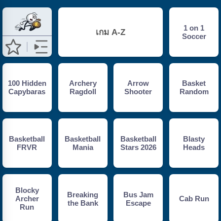
1 on 1
เกม A-Z
Soccer
100 Hidden
Archery
Arrow
Basket
Capybaras
Ragdoll
Shooter
Random
Basketball
Basketball
Basketball
Blasty
FRVR
Mania
Stars 2026
Heads
Blocky
Breaking
Bus Jam
Archer
Cab Run
the Bank
Escape
Run