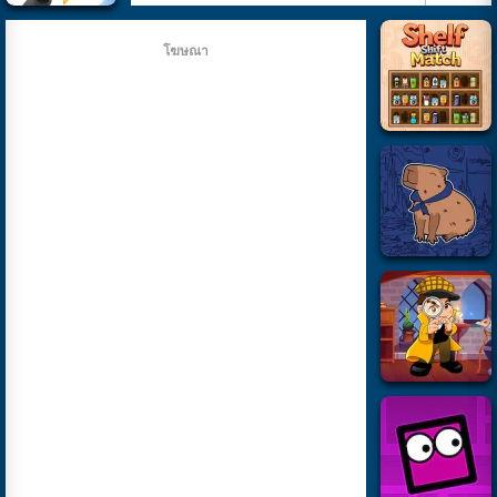
โฆษณา