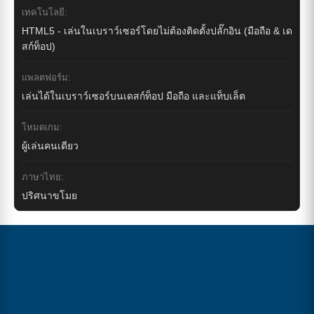
เทคโนโลยี:
HTML5 - เล่นในเบราว์เซอร์โดยไม่ต้องติดตั้งปลั๊กอิน (มือถือ & เด
สก์ท็อป)
แพลตฟอร์ม:
เล่นได้ในเบราว์เซอร์บนเดสก์ท็อป มือถือ และแท็บเล็ต
โหมดเกม:
ผู้เล่นคนเดียว
ภาษาไทย:
ปริศนาขโมย