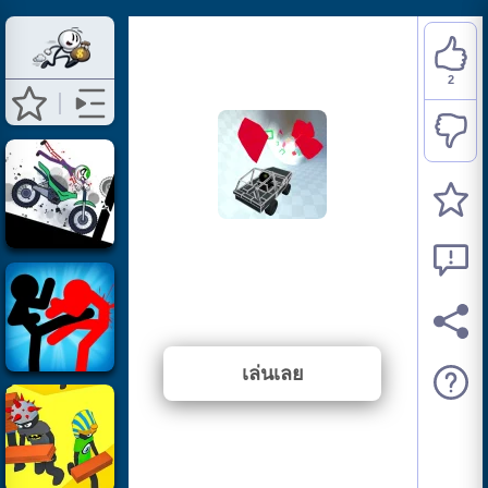
2
Stickman Extreme
Racing 3D
⭐ 100% (2 คะแนนโหวต)
เล่นเลย