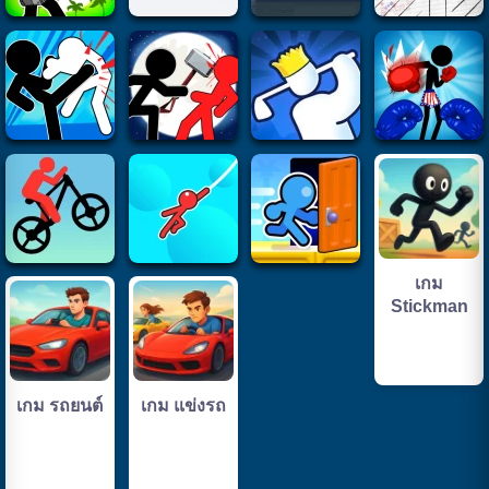
เกม
Stickman
เกม รถยนต์
เกม แข่งรถ