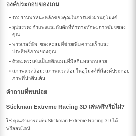
องค์ประกอบของเกม
รถ: ยานพาหนะหลักของคุณในการแข่งผ่านอุโมงค์
อุปสรรค: กำแพงและกับดักที่ท้าทายทักษะการขับขของ
คุณ
พาวเวอร์อัพ: ของสะสมที่ช่วยเพิ่มความเร็วและ
ประสิทธิภาพของคุณ
ตัวละคร: เล่นเป็นสติกแมนที่มีสกินหลากหลาย
สภาพแวดล้อม: สภาพแวดล้อมในอุโมงค์ที่มีองค์ประกอบ
ภาพที่น่าตื่นเต้น
คำถามที่พบบ่อย
Stickman Extreme Racing 3D เล่นฟรีหรือไม่?
ใช่ คุณสามารถเล่น Stickman Extreme Racing 3D ได้
ฟรีออนไลน์