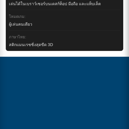
เล่นได้ในเบราว์เซอร์บนเดสก์ท็อป มือถือ และแท็บเล็ต
โหมดเกม:
ผู้เล่นคนเดียว
ภาษาไทย:
สติกแมนเรซซิ่งสุดขีด 3D