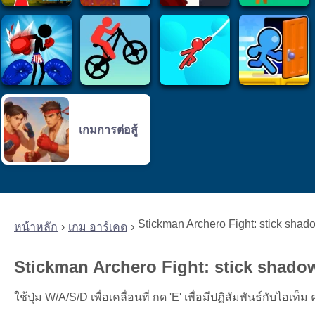
เกมการต่อสู้
Stickman Archero Fight: stick shado
หน้าหลัก
เกม อาร์เคด
Stickman Archero Fight: stick shadow
ใช้ปุ่ม W/A/S/D เพื่อเคลื่อนที่ กด 'E' เพื่อมีปฏิสัมพันธ์กับไอเท็ม 