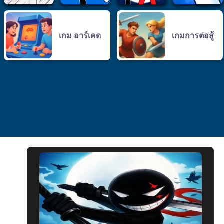
เกม อาร์เคด
เกมการต่อสู้