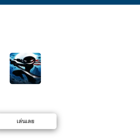
ro Fight: stick shadow fight war
⭐ 100% (1 คะแนนโหวต)
เล่นเลย