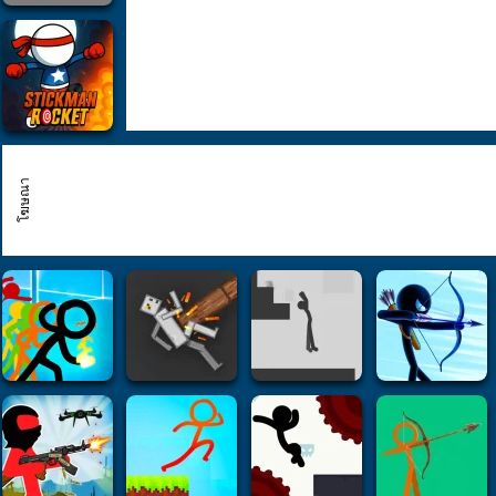
โฆษณา