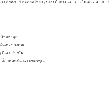
ประสิทธิภาพ ทดลองใช้อาวุธและทักษะที่แตกต่างกันเพื่อค้นหาก
วหน้าของคุณ
เล่นเกมของคุณ
ูที่แตกต่างกัน
ที่ที่กำหนดสนามรบของคุณ
์