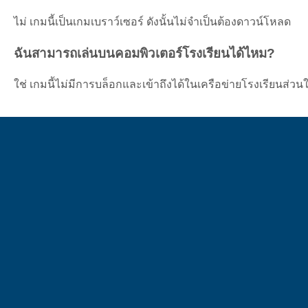
ไม่ เกมนี้เป็นเกมเบราว์เซอร์ ดังนั้นไม่จำเป็นต้องดาวน์โหลด
ฉันสามารถเล่นบนคอมพิวเตอร์โรงเรียนได้ไหม?
ใช่ เกมนี้ไม่มีการบล็อกและเข้าถึงได้ในเครือข่ายโรงเรียนส่วน