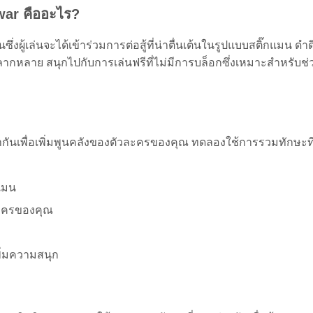
war คืออะไร?
่งผู้เล่นจะได้เข้าร่วมการต่อสู้ที่น่าตื่นเต้นในรูปแบบสติ๊กแมน ดำดิ่
ตรูหลากหลาย สนุกไปกับการเล่นฟรีที่ไม่มีการบล็อกซึ่งเหมาะสำหรับช่
ซ้ำกันเพื่อเพิ่มพูนคลังของตัวละครของคุณ ทดลองใช้การรวมทักษะท
กแมน
วละครของคุณ
ิ่มความสนุก