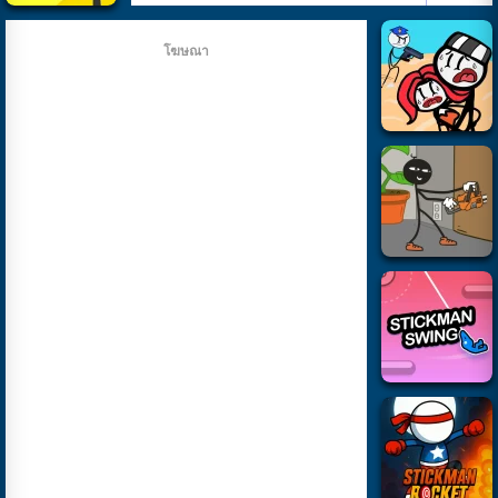
โฆษณา