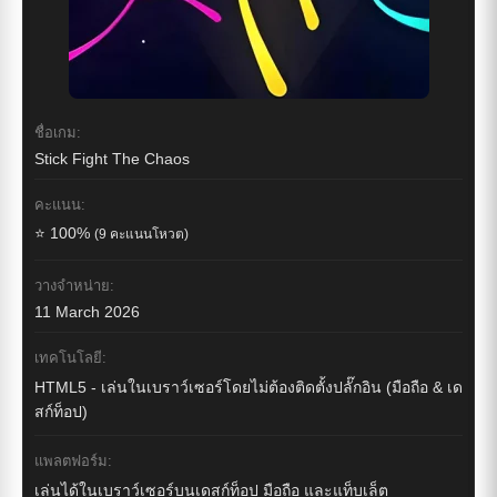
ชื่อเกม:
Stick Fight The Chaos
คะแนน:
⭐ 100%
(9 คะแนนโหวต)
วางจำหน่าย:
11 March 2026
เทคโนโลยี:
HTML5 - เล่นในเบราว์เซอร์โดยไม่ต้องติดตั้งปลั๊กอิน (มือถือ & เด
สก์ท็อป)
แพลตฟอร์ม:
เล่นได้ในเบราว์เซอร์บนเดสก์ท็อป มือถือ และแท็บเล็ต