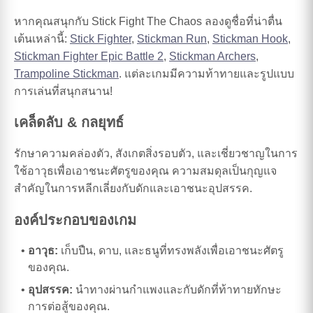
หากคุณสนุกกับ Stick Fight The Chaos ลองดูชื่อที่น่าตื่น
เต้นเหล่านี้:
Stick Fighter
,
Stickman Run
,
Stickman Hook
,
Stickman Fighter Epic Battle 2
,
Stickman Archers
,
Trampoline Stickman
. แต่ละเกมมีความท้าทายและรูปแบบ
การเล่นที่สนุกสนาน!
เคล็ดลับ & กลยุทธ์
รักษาความคล่องตัว, สังเกตสิ่งรอบตัว, และเชี่ยวชาญในการ
ใช้อาวุธเพื่อเอาชนะศัตรูของคุณ ความสมดุลเป็นกุญแจ
สำคัญในการหลีกเลี่ยงกับดักและเอาชนะอุปสรรค.
องค์ประกอบของเกม
อาวุธ:
เก็บปืน, ดาบ, และธนูที่ทรงพลังเพื่อเอาชนะศัตรู
ของคุณ.
อุปสรรค:
นำทางผ่านกำแพงและกับดักที่ท้าทายทักษะ
การต่อสู้ของคุณ.