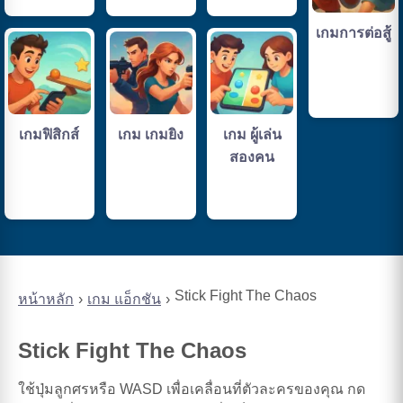
เกมการต่อสู้
เกมฟิสิกส์
เกม เกมยิง
เกม ผู้เล่น
สองคน
Stick Fight The Chaos
หน้าหลัก
เกม แอ็กชัน
Stick Fight The Chaos
ใช้ปุ่มลูกศรหรือ WASD เพื่อเคลื่อนที่ตัวละครของคุณ กด