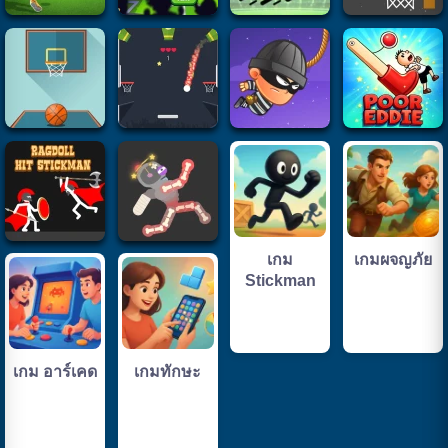
เกม
เกมผจญภัย
Stickman
เกม อาร์เคด
เกมทักษะ