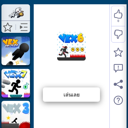
0
Vex 6
⭐ ยังไม่ได้โหวต (0 คะแนนโหวต)
เล่นเลย