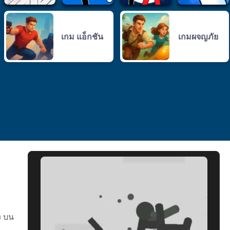
เกม แอ็กชัน
เกมผจญภัย
ง บน