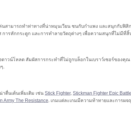
ู้เล่นสามารถทำท่าทางที่น่าหมุนเวียน ชนกับกำแพง และสนุกกับฟิสิก
ารหักกระดูก และการทำลายวัตถุต่างๆ เพื่อความสนุกที่ไม่มีที่สิ้น
ต้องดาวน์โหลด สัมผัสการกระทำที่ไม่ถูกบล็อกในเบราว์เซอร์ของคุณ
ๆ.
ตื่นเต้นเพิ่มเติม เช่น
Stick Fighter
,
Stickman Fighter Epic Battl
n Army The Resistance
. เกมแต่ละเกมมีความท้าทายและการผจ