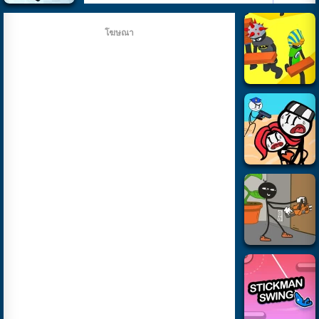
โฆษณา