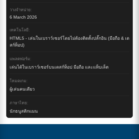
วางจำหน่าย:
6 March 2026
เทคโนโลยี:
HTML5 - เล่นในเบราว์เซอร์โดยไม่ต้องติดตั้งปลั๊กอิน (มือถือ & เด
สก์ท็อป)
แพลตฟอร์ม:
เล่นได้ในเบราว์เซอร์บนเดสก์ท็อป มือถือ และแท็บเล็ต
โหมดเกม:
ผู้เล่นคนเดียว
ภาษาไทย:
นักธนูสติกแมน