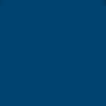
บริษัท
เกี่ยวกับเรา
ติดต่อ
ช่วยเหลือ & FAQ
นโยบายอายุ