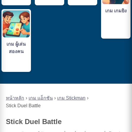
เกม เกมยิง
เกม ผู้เล่น
สองคน
หน้าหลัก
เกม แอ็กชัน
เกม Stickman
Stick Duel Battle
Stick Duel Battle