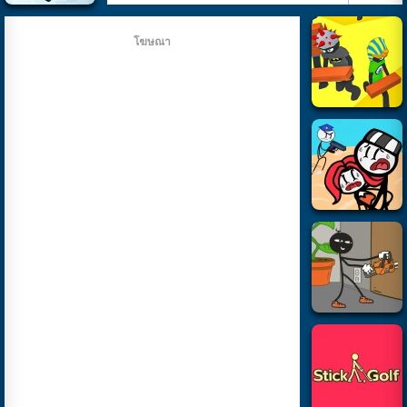
โฆษณา