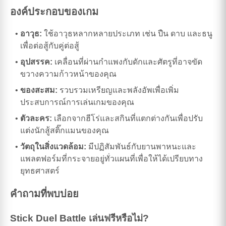
องค์ประกอบของเกม
อาวุธ:
ใช้อาวุธหลากหลายประเภท เช่น ปืน ดาบ และธนู
เพื่อต่อสู้กับคู่ต่อสู้
อุปสรรค:
เคลื่อนที่ผ่านกำแพงกับดักและศัตรูที่อาจขัด
ขวางความก้าวหน้าของคุณ
ของสะสม:
รวบรวมเหรียญและพลังอัพเพื่อเพิ่ม
ประสบการณ์การเล่นเกมของคุณ
ตัวละคร:
เลือกจากฮีโร่และสกินที่แตกต่างกันเพื่อปรับ
แต่งนักสู้สติ๊กแมนของคุณ
วัตถุในสิ่งแวดล้อม:
มีปฏิสัมพันธ์กับยานพาหนะและ
แพลตฟอร์มที่กระจายอยู่ทั่วแผนที่เพื่อให้ได้เปรียบทาง
ยุทธศาสตร์
คำถามที่พบบ่อย
Stick Duel Battle เล่นฟรีหรือไม่?