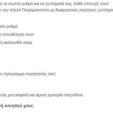
ίτε το σωστό ρυθμό για τα χτυπήματά σας. Κάθε επιτυχές σουτ
ι τον τέλειο! Πειραματιστείτε με διαφορετικές ταχύτητες χτυπήμ
μαλό ρυθμό
ρη τοποθέτηση σουτ
λή ακολουθία σκορ
 στο πρόγραμμα περιήγησής σας!
ντας μια ασφαλή και άμεση εμπειρία παιχνιδιού.
ή κινητού μου;