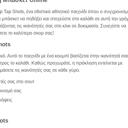
p Tap Shots, ένα εθιστικό αθλητικό παιχνίδι όπου ο συγχρονισ
α μπάσκετ να πηδήξει και στοχεύστε στο καλάθι σε αυτή την γρ
ζοντας τις ικανότητές σας στο κλικ σε δοκιμασία. Συνεχίστε να
σετε το καλύτερο σκορ σας!
hots
. Αυτό το παιχνίδι με ένα κουμπί βασίζεται στην ικανότητά σα
προς το καλάθι. Καθώς προχωράτε, η πρόκληση εντείνεται με
μάσετε τις ικανότητές σας σε κάθε γύρο.
ητές σας στο σουτ
ονισμό σας
λήψεις
ots