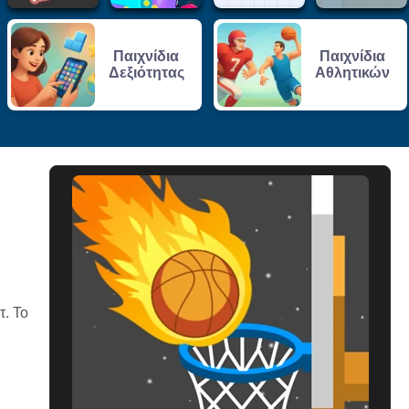
Παιχνίδια
Παιχνίδια
Δεξιότητας
Αθλητικών
τ. Το