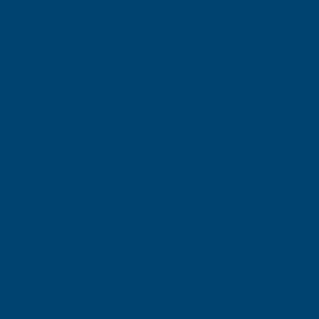
ΕΤΑΙΡΕΊΑ
Σχετικά με εμάς
Επικοινωνία