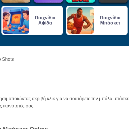
Παιχνίδια
Παιχνίδια
Αψίδα
Μπάσκετ
p Shots
σιμοποιώντας ακριβή κλικ για να σουτάρετε την μπάλα μπάσκε
ς ικανότητές σας.
η Μπάσκετ Online