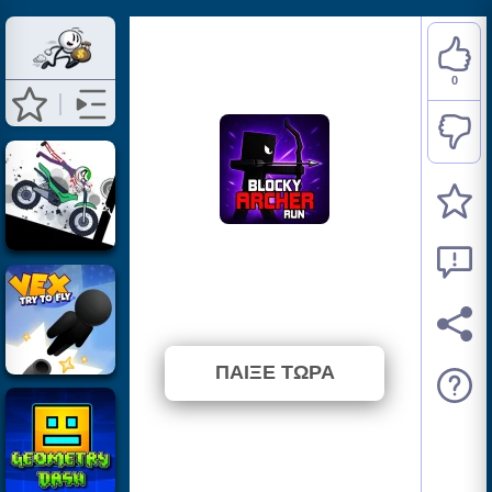
0
Blocky Archer Run
⭐ Δεν έχει ψηφιστεί ακόμα. (0
Ψήφοι)
ΠΑΙΞΕ ΤΩΡΑ