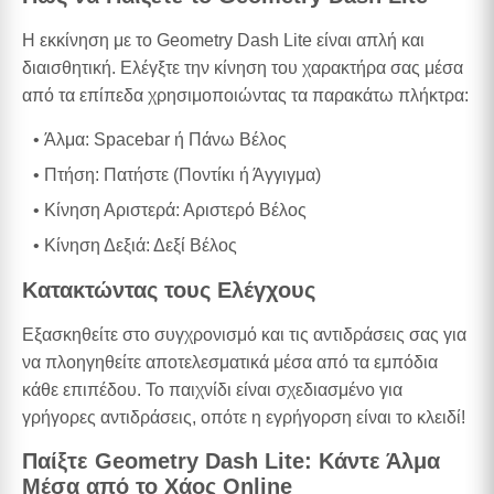
Η εκκίνηση με το Geometry Dash Lite είναι απλή και
διαισθητική. Ελέγξτε την κίνηση του χαρακτήρα σας μέσα
από τα επίπεδα χρησιμοποιώντας τα παρακάτω πλήκτρα:
Άλμα: Spacebar ή Πάνω Βέλος
Πτήση: Πατήστε (Ποντίκι ή Άγγιγμα)
Κίνηση Αριστερά: Αριστερό Βέλος
Κίνηση Δεξιά: Δεξί Βέλος
Κατακτώντας τους Ελέγχους
Εξασκηθείτε στο συγχρονισμό και τις αντιδράσεις σας για
να πλοηγηθείτε αποτελεσματικά μέσα από τα εμπόδια
κάθε επιπέδου. Το παιχνίδι είναι σχεδιασμένο για
γρήγορες αντιδράσεις, οπότε η εγρήγορση είναι το κλειδί!
Παίξτε Geometry Dash Lite: Κάντε Άλμα
Μέσα από το Χάος Online