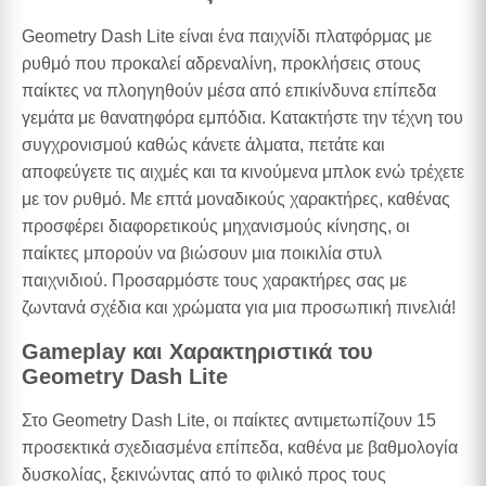
Geometry Dash Lite είναι ένα παιχνίδι πλατφόρμας με
ρυθμό που προκαλεί αδρεναλίνη, προκλήσεις στους
παίκτες να πλοηγηθούν μέσα από επικίνδυνα επίπεδα
γεμάτα με θανατηφόρα εμπόδια. Κατακτήστε την τέχνη του
συγχρονισμού καθώς κάνετε άλματα, πετάτε και
αποφεύγετε τις αιχμές και τα κινούμενα μπλοκ ενώ τρέχετε
με τον ρυθμό. Με επτά μοναδικούς χαρακτήρες, καθένας
προσφέρει διαφορετικούς μηχανισμούς κίνησης, οι
παίκτες μπορούν να βιώσουν μια ποικιλία στυλ
παιχνιδιού. Προσαρμόστε τους χαρακτήρες σας με
ζωντανά σχέδια και χρώματα για μια προσωπική πινελιά!
Gameplay και Χαρακτηριστικά του
Geometry Dash Lite
Στο Geometry Dash Lite, οι παίκτες αντιμετωπίζουν 15
προσεκτικά σχεδιασμένα επίπεδα, καθένα με βαθμολογία
δυσκολίας, ξεκινώντας από το φιλικό προς τους