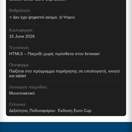
Βαθμολογία:
⭐ Δεν έχει ψηφιστεί ακόμα.
(0 Ψήφοι)
Κυκλοφόρησε:
15 June 2026
Τεχνολογία:
HTML5 – Παιχνίδι χωρίς πρόσθετα στον browser
Πλατφόρμα:
Παίζεται στο πρόγραμμα περιήγησης σε υπολογιστή, κινητό
και tablet
Λειτουργία παιχνιδιού:
Μονοπαικτικό
Ελληνικά:
Δεξιότητες Ποδοσφαίρου: Έκδοση Euro Cup