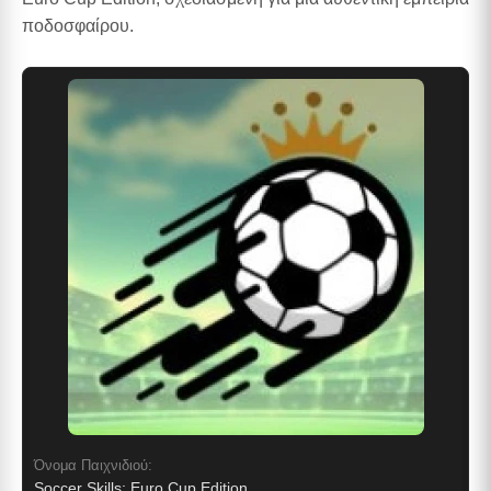
ποδοσφαίρου.
Όνομα Παιχνιδιού:
Soccer Skills: Euro Cup Edition