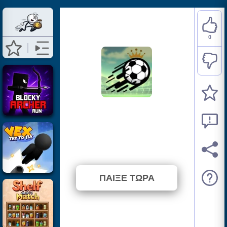
0
Soccer Skills: Euro Cup
Edition
⭐ Δεν έχει ψηφιστεί ακόμα. (0
Ψήφοι)
ΠΑΙΞΕ ΤΩΡΑ