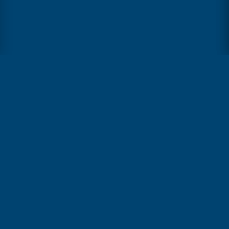
ΕΤΑΙΡΕΊΑ
Σχετικά με εμάς
Επικοινωνία
Βοήθεια & Συχνές ερωτήσεις