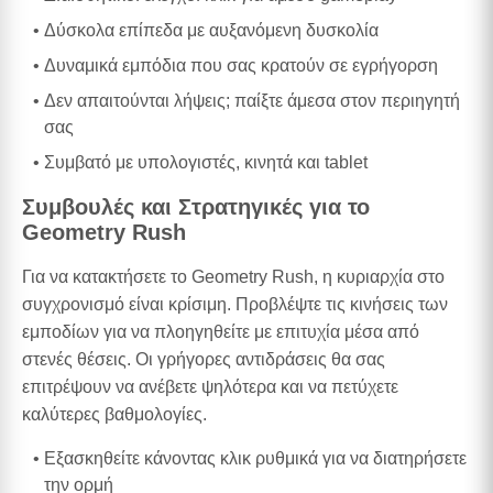
Δύσκολα επίπεδα με αυξανόμενη δυσκολία
Δυναμικά εμπόδια που σας κρατούν σε εγρήγορση
Δεν απαιτούνται λήψεις; παίξτε άμεσα στον περιηγητή
σας
Συμβατό με υπολογιστές, κινητά και tablet
Συμβουλές και Στρατηγικές για το
Geometry Rush
Για να κατακτήσετε το Geometry Rush, η κυριαρχία στο
συγχρονισμό είναι κρίσιμη. Προβλέψτε τις κινήσεις των
εμποδίων για να πλοηγηθείτε με επιτυχία μέσα από
στενές θέσεις. Οι γρήγορες αντιδράσεις θα σας
επιτρέψουν να ανέβετε ψηλότερα και να πετύχετε
καλύτερες βαθμολογίες.
Εξασκηθείτε κάνοντας κλικ ρυθμικά για να διατηρήσετε
την ορμή