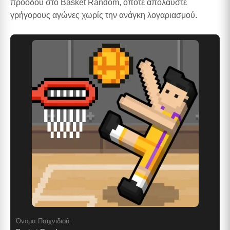
προόδου στο Basket Random, οπότε απολαύστε
γρήγορους αγώνες χωρίς την ανάγκη λογαριασμού.
Όνομα Παιχνιδιού: