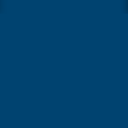
ΕΤΑΙΡΕΊΑ
Σχετικά με εμάς
Επικοινωνία
Βοήθεια & Συχνές ερωτήσεις
Πολιτική ηλικίας