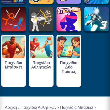
Παιχνίδια
Παιχνίδια
Παιχνίδια
Μπάσκετ
Αθλητικών
Δύο
Παίκτες
Αρχική
Παιχνίδια Αθλητικών
Παιχνίδια Μπάσκετ