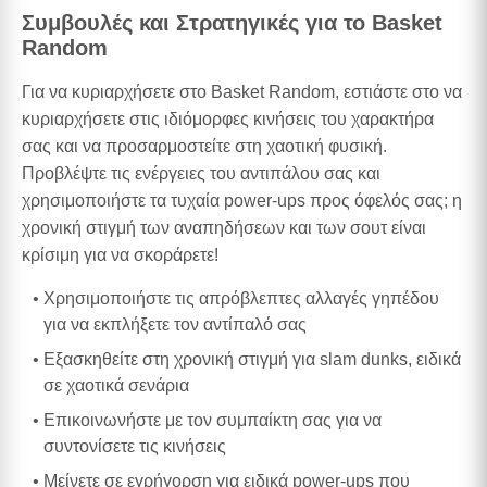
Συμβουλές και Στρατηγικές για το Basket
Random
Για να κυριαρχήσετε στο Basket Random, εστιάστε στο να
κυριαρχήσετε στις ιδιόμορφες κινήσεις του χαρακτήρα
σας και να προσαρμοστείτε στη χαοτική φυσική.
Προβλέψτε τις ενέργειες του αντιπάλου σας και
χρησιμοποιήστε τα τυχαία power-ups προς όφελός σας; η
χρονική στιγμή των αναπηδήσεων και των σουτ είναι
κρίσιμη για να σκοράρετε!
Χρησιμοποιήστε τις απρόβλεπτες αλλαγές γηπέδου
για να εκπλήξετε τον αντίπαλό σας
Εξασκηθείτε στη χρονική στιγμή για slam dunks, ειδικά
σε χαοτικά σενάρια
Επικοινωνήστε με τον συμπαίκτη σας για να
συντονίσετε τις κινήσεις
Μείνετε σε εγρήγορση για ειδικά power-ups που