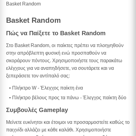
Basket Random
Basket Random
Πώς να Παίξετε το Basket Random
Στο Basket Random, οι παίκτες πρέπει να πλοηγηθούν
στην απρόβλεπτη φυσική ενώ προσπαθούν να
σκοράρουν πόντους. Χρησιμοποιήστε τους παρακάτω
ελέγχους για να αναπηδήσετε, να σουτάρετε και να
ξεπεράσετε τον αντίπαλό σας:
Πλήκτρο W - Έλεγχος παίκτη ένα
Πλήκτρο βέλους προς τα πάνω - Έλεγχος παίκτη δύο
Συμβουλές Gameplay
Μείνετε ευκίνητοι και έτοιμοι να προσαρμοστείτε καθώς το
παιχνίδι αλλάζει με κάθε καλάθι. Χρησιμοποιήστε