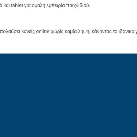
και tablet για ομαλή εμπειρία παιχνιδιού.
πολαύσει κανείς online χωρίς καμία λήψη, κάνοντάς το ιδανικό 