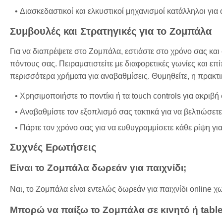
Διασκεδαστικοί και ελκυστικοί μηχανισμοί κατάλληλοι για ό
Συμβουλές και Στρατηγικές για το Ζομπάλα
Για να διαπρέψετε στο Ζομπάλα, εστιάστε στο χρόνο σας και
πόντους σας. Πειραματιστείτε με διαφορετικές γωνίες και επί
περισσότερα χρήματα για αναβαθμίσεις. Θυμηθείτε, η πρακτικ
Χρησιμοποιήστε το ποντίκι ή τα touch controls για ακριβ
Αναβαθμίστε τον εξοπλισμό σας τακτικά για να βελτιώσετ
Πάρτε τον χρόνο σας για να ευθυγραμμίσετε κάθε ρίψη για
Συχνές Ερωτήσεις
Είναι το Ζομπάλα δωρεάν για παιχνίδι;
Ναι, το Ζομπάλα είναι εντελώς δωρεάν για παιχνίδι online χ
Μπορώ να παίξω το Ζομπάλα σε κινητό ή table