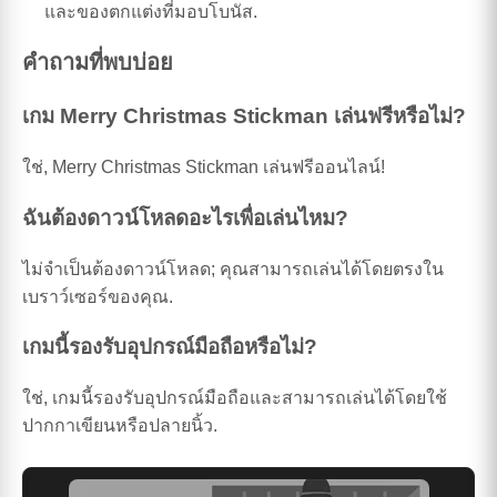
และของตกแต่งที่มอบโบนัส.
คำถามที่พบบ่อย
เกม Merry Christmas Stickman เล่นฟรีหรือไม่?
ใช่, Merry Christmas Stickman เล่นฟรีออนไลน์!
ฉันต้องดาวน์โหลดอะไรเพื่อเล่นไหม?
ไม่จำเป็นต้องดาวน์โหลด; คุณสามารถเล่นได้โดยตรงใน
เบราว์เซอร์ของคุณ.
เกมนี้รองรับอุปกรณ์มือถือหรือไม่?
ใช่, เกมนี้รองรับอุปกรณ์มือถือและสามารถเล่นได้โดยใช้
ปากกาเขียนหรือปลายนิ้ว.