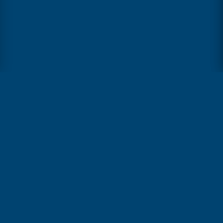
บริษัท
เกี่ยวกับเรา
ติดต่อ