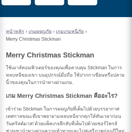
หน้าหลัก
เกมผจญภัย
เกมเกมหนีภัย
Merry Christmas Stickman
Merry Christmas Stickman
ใช้เมาส์คอมพิวเตอร์ของคุณเพื่อควบคุม Stickman ในการ
หลบหนีของเขา บนอุปกรณ์มือถือ ใช้ปากกาเขียนหรือปลาย
นิ้วของคุณในการนำทางผ่านเกม.
เกม Merry Christmas Stickman คืออะไร?
เข้าร่วม Stickman ในการผจญภัยที่เต็มไปด้วยบรรยากาศ
เทศกาลขณะที่เขาพยายามหลบหนีจากคุกให้ทันเวลาก่อน
วันคริสต์มาส! ด้วยแพ็คเกจลึกลับที่เต็มไปด้วยเซอร์ไพรส์
ช่วยเขานำทางผ่านความท้าทายและไปสู่เสรีภาพก่อนปีใหม่.