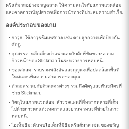
คริสต์มาสอย่างชาญฉลาด ให้ความสนใจกับสภาพแวดล้อม
และคาดการณ์อุปสรรคเพื่อการนำทางที่ประสบความสำเร็จ.
องค์ประกอบของเกม
อาวุธ: ใช้อาวุธธีมเทศกาล เช่น ดาบลูกกวาดเพื่อป้องกัน
ศัตรู.
อุปสรรค: หลีกเลี่ยงกำแพงและกับดักที่ขัดขวางความ
ก้าวหน้าของ Stickman ในระหว่างการหลบหนี.
ของสะสม: รวบรวมพลังอัพและกุญแจเพื่อปลดล็อกพื้นที่
ใหม่และเพิ่มความสามารถของคุณ.
ตัวละคร: พบกับตัวละครต่างๆ รวมถึงศัตรูและพันธมิตรที่
ช่วย Stickman.
วัตถุในสภาพแวดล้อม: สำรวจแผนที่ที่หลากหลายที่เต็ม
ไปด้วยการตกแต่งเทศกาลและยานพาหนะที่ช่วยในการ
หลบหนี.
ไอเท็มธีม: ค้นพบไอเท็มที่มีธีมคริสต์มาส เช่น ของขวัญ