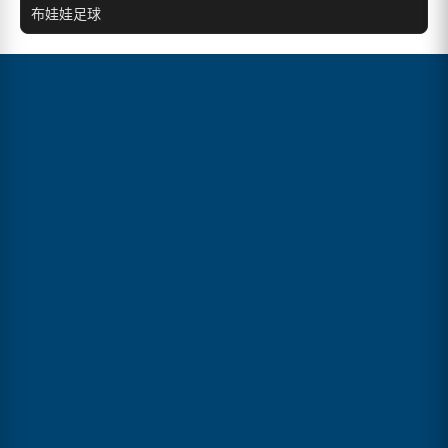
布娃娃足球