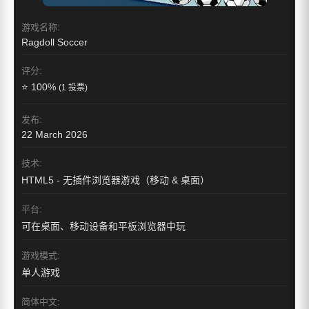
游戏名称:
Ragdoll Soccer
评分:
⭐ 100%
(1 投票)
发布:
22 March 2026
技术:
HTML5 - 无插件浏览器游戏（移动 & 桌面）
平台:
可在桌面、移动设备和平板浏览器中玩
游戏模式:
单人游戏
简体中文: