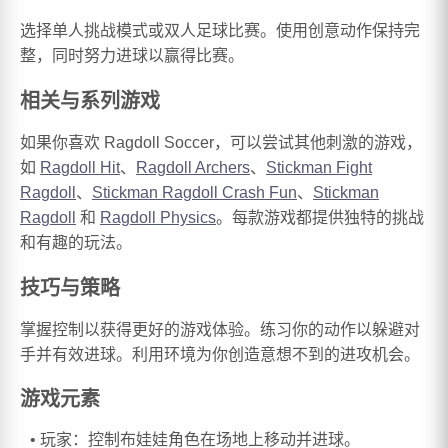
选择单人挑战模式或双人足球比赛。使用创意动作保持完
整，同时努力进球以赢得比赛。
相关与系列游戏
如果你喜欢 Ragdoll Soccer，可以尝试其他刺激的游戏，
如
Ragdoll Hit
、
Ragdoll Archers
、
Stickman Fight
Ragdoll
、
Stickman Ragdoll Crash Fun
、
Stickman
Ragdoll
和
Ragdoll Physics
。每款游戏都提供独特的挑战
和有趣的玩法。
技巧与策略
掌握控制以获得更好的游戏体验。练习你的动作以躲避对
手并有效进球。利用环境为你创造意想不到的进攻机会。
游戏元素
玩家：控制布娃娃角色在场地上移动并进球。