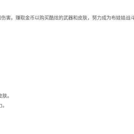
到伤害。赚取金币以购买酷炫的武器和皮肤，努力成为布娃娃战
皮肤。
力。