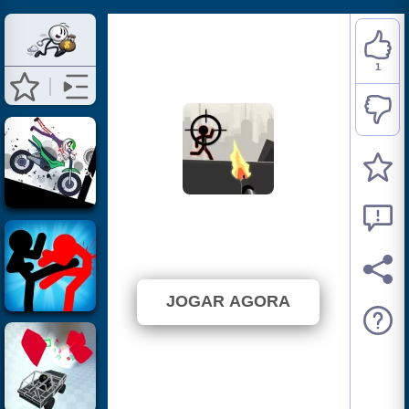
1
Stickman War
⭐ 100% (1 Votos)
JOGAR AGORA