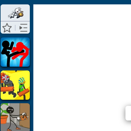
S
⭐ Ai