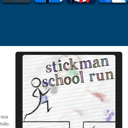
 sua
rsão.