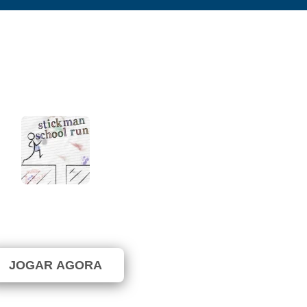
tickman School Run
nda não foi votado. (0 Votos)
JOGAR AGORA