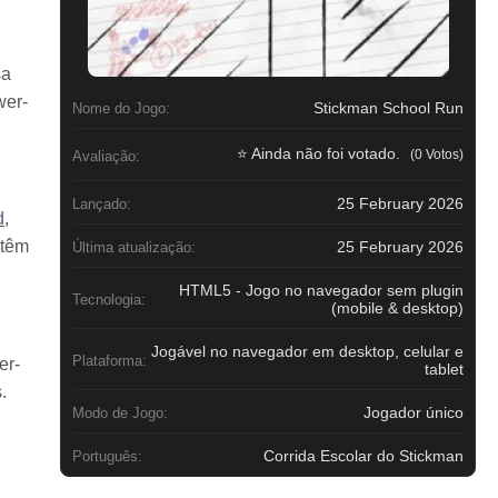
sa
wer-
Stickman School Run
Nome do Jogo:
⭐ Ainda não foi votado.
(0 Votos)
Avaliação:
25 February 2026
Lançado:
d
,
ntêm
25 February 2026
Última atualização:
HTML5 - Jogo no navegador sem plugin
Tecnologia:
(mobile & desktop)
Jogável no navegador em desktop, celular e
Plataforma:
er-
tablet
.
Jogador único
Modo de Jogo:
Corrida Escolar do Stickman
Português: