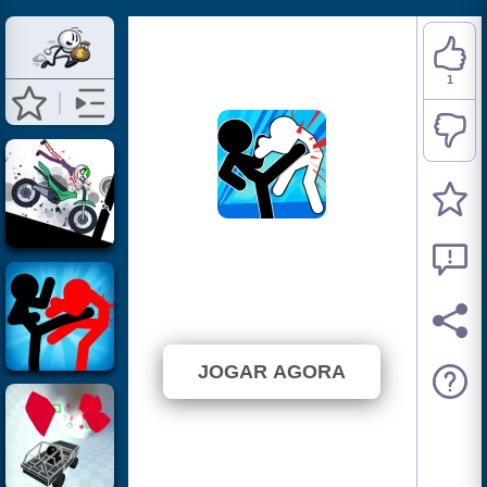
1
Stickman Fighter: Mega
Brawl
⭐ 100% (1 Votos)
JOGAR AGORA