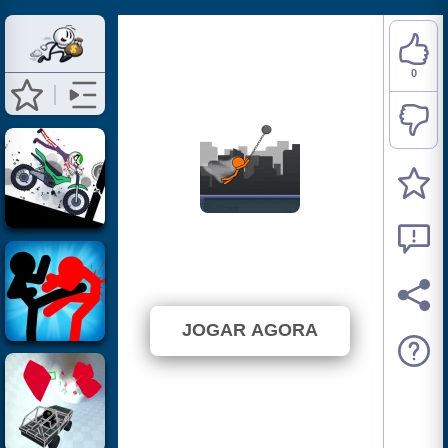
0
Stickman Parkour
⭐ 0% (1 Votos)
JOGAR AGORA