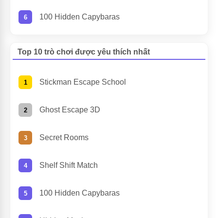
100 Hidden Capybaras
Top 10 trò chơi được yêu thích nhất
Stickman Escape School
Ghost Escape 3D
Secret Rooms
Shelf Shift Match
100 Hidden Capybaras