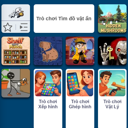
Trò chơi Tìm đồ vật ẩn
Trò chơi
Trò chơi
Trò chơi
Xếp hình
Ghép hình
Vật Lý