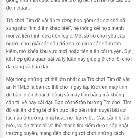
giống như một cuộc điều tra tương tác hơn là một câu đố
đơn thuần.
Trò chơi Tìm đồ vật ẩn thường bao gồm các cơ chế bổ
sung như “tìm điểm khác biệt”, hệ thống kết hợp manh
mối và tiến trình dựa trên logic. Một số trò chơi yêu cầu
người chơi giải các câu đố xen kẽ giữa các cảnh tìm
kiếm, mở khóa khu vực mới hoặc tiến triển cốt truyện. Sự
kết hợp giữa quan sát và lý luận này giúp giữ cho lối chơi
đa dạng và hấp dẫn.
Một trong những lợi thế lớn nhất của Trò chơi Tìm đồ vật
ẩn HTML5 là bạn có thể chơi ngay lập tức trên máy tính
để bàn, điện thoại di động và máy tính bảng mà không
cần tải về hay cài đặt. Bạn có thể tận hưởng Trò chơi Tìm
đồ vật ẩn không bị chặn trực tiếp trên trình duyệt bất cứ
lúc nào ở trường, nhà hoặc nơi làm việc. Các cảnh bí ẩn
mới, vụ án thám tử và thử thách tìm kiếm được cập nhật
thường xuyên, mang đến cho người chơi những cách