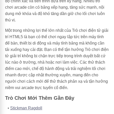
độ chính xác và tiến trình dựa trên kỹ năng. Nhiều trò
chơi arcade còn có bảng xếp hạng, tăng sức mạnh, nội
dung mở khóa và độ khó tăng dần giữ cho lối chơi luôn
thú vị.
Một trong những lợi thế lớn nhất của Trò chơi điện tử giải
trí HTML5 là bạn có thể chơi ngay lập tức trên máy tính
để bàn, thiết bị di động và máy tính bảng mà không cần
tải xuống hay cài đặt. Bạn có thể tận hưởng Trò chơi điện
tử giải trí không bị chặn trực tiếp trong trình duyệt bất cứ
lúc nào ở trường, nhà hoặc nơi làm việc. Các thử thách
điểm cao mới, chế độ hành động và trải nghiệm lối chơi
nhanh được cập nhật thường xuyên, mang đến cho
người chơi cách mới để thử thách phản xạ và tận hưởng
niềm vui arcade trực tuyến cổ điển.
Trò Chơi Mới Thêm Gần Đây
Stickman Ragdoll