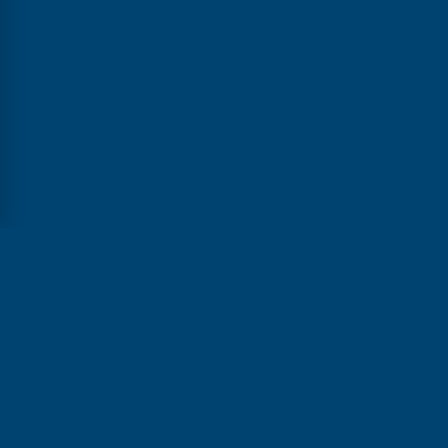
CÔNG TY