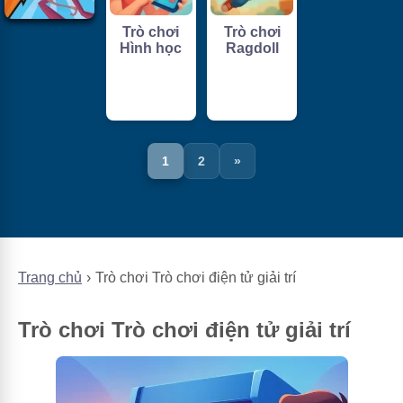
Trò chơi
Trò chơi
Hình học
Ragdoll
1
2
»
Trang chủ
Trò chơi Trò chơi điện tử giải trí
Trò chơi Trò chơi điện tử giải trí