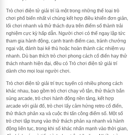
Trò chơi điện tử giải trí là một trong những thể loại trò
chơi phổ biến nhất vì chúng kết hợp điều khiển đơn giản,
lối chơi nhanh và thử thách dựa trên điểm số thành trải
nghiệm cực kỳ hấp dẫn. Người chơi có thể ngay lập tức
tham gia hành động, cạnh tranh điểm cao, tránh chướng
ngại vật, đánh bại kẻ thù hoặc hoàn thành các nhiệm vụ
nhanh. Dù bạn thích trò chơi phong cách cổ điển hay thử
thách nhanh hiện đại, đều có Trò chơi điện tử giải trí
dành cho mọi loại người chơi.
Trò chơi điện tử giải trí trực tuyến có nhiều phong cách
khác nhau, bao gồm trò chơi chạy vô tận, thử thách bắn
súng arcade, trò chơi hành động nền tảng, kết hợp
arcade với giải đố, trò chơi lấy cảm hứng retro cổ điển,
thử thách phản xạ và cuộc thi tấn công điểm số. Một số
trò chơi tập trung vào thử thách phản xạ nhanh và hành
động liên tục, trong khi số khác nhấn mạnh vào thời gian,