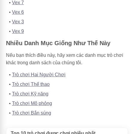
Vex 7
Vex 6
Vex 3
Vex 9
Nhiều Danh Mục Giống Như Thế Này
Nếu bạn thích điều này, hãy xem các danh mục trò chơi
khác trong danh sách của chúng tôi.
Trò chơi Hai Người Chơi
Trò chơi Thể thao
Trò chơi Kỹ năng
Trò chơi Mô phỏng
Trò chơi Bắn súng
Top 10 trò chơi được chơi nhiều nhất