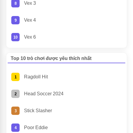
Vex 3
Vex 4
Vex 6
Top 10 trò chơi được yêu thích nhất
Ragdoll Hit
Head Soccer 2024
Stick Slasher
Poor Eddie