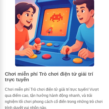
Chơi miễn phí Trò chơi điện tử giải trí
trực tuyến
Chơi miễn phí Trò chơi điện tử giải trí trực tuyến! Vượt
qua điểm cao, tận hưởng hành động nhanh, và trải
nghiệm lối chơi phong cách cổ điển trong những trò chơi
trình duyệt vui nhộn này.