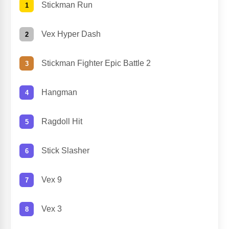
Stickman Run
Vex Hyper Dash
Stickman Fighter Epic Battle 2
Hangman
Ragdoll Hit
Stick Slasher
Vex 9
Vex 3