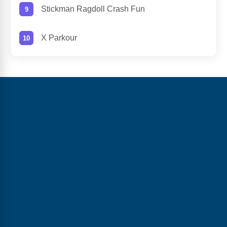
Stickman Ragdoll Crash Fun
X Parkour