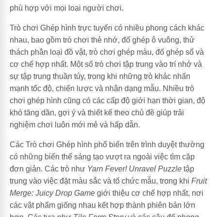
phù hợp với mọi loại người chơi.
Trò chơi Ghép hình trực tuyến có nhiều phong cách khác
nhau, bao gồm trò chơi thẻ nhớ, đố ghép ô vuông, thử
thách phân loại đồ vật, trò chơi ghép màu, đố ghép số và
cơ chế hợp nhất. Một số trò chơi tập trung vào trí nhớ và
sự tập trung thuần túy, trong khi những trò khác nhấn
mạnh tốc độ, chiến lược và nhận dạng mẫu. Nhiều trò
chơi ghép hình cũng có các cấp độ giới hạn thời gian, độ
khó tăng dần, gợi ý và thiết kế theo chủ đề giúp trải
nghiệm chơi luôn mới mẻ và hấp dẫn.
Các Trò chơi Ghép hình phổ biến trên trình duyệt thường
có những biến thể sáng tạo vượt ra ngoài việc tìm cặp
đơn giản. Các trò như
Yarn Fever! Unravel Puzzle
tập
trung vào việc đặt màu sắc và tổ chức mẫu, trong khi
Fruit
Merge: Juicy Drop Game
giới thiệu cơ chế hợp nhất, nơi
các vật phẩm giống nhau kết hợp thành phiên bản lớn