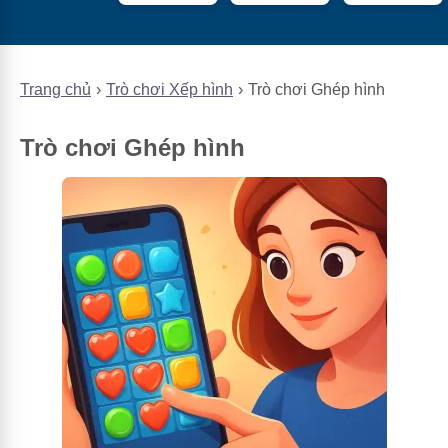
Trang chủ
Trò chơi Xếp hình
Trò chơi Ghép hình
Trò chơi Ghép hình