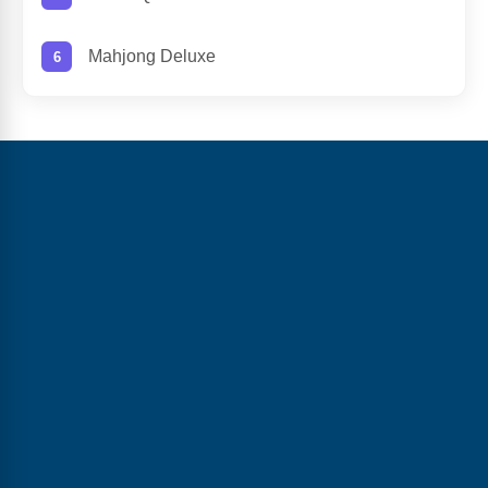
Mahjong Deluxe