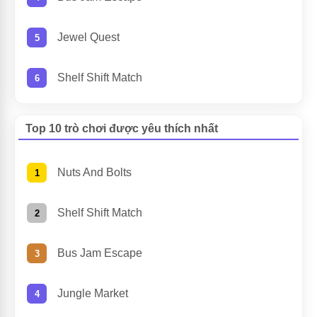
Jewel Quest
Shelf Shift Match
Top 10 trò chơi được yêu thích nhất
Nuts And Bolts
Shelf Shift Match
Bus Jam Escape
Jungle Market