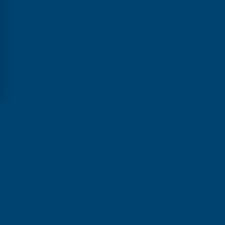
CÔNG TY
Về chúng tôi