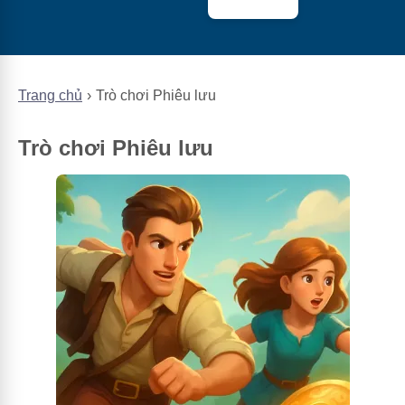
Trang chủ
Trò chơi Phiêu lưu
Trò chơi Phiêu lưu