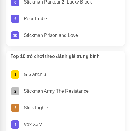
Stickman Parkour 2: Lucky Block
Poor Eddie
Stickman Prison and Love
Top 10 trò chơi theo đánh giá trung bình
G Switch 3
Stickman Army The Resistance
Stick Fighter
Vex X3M