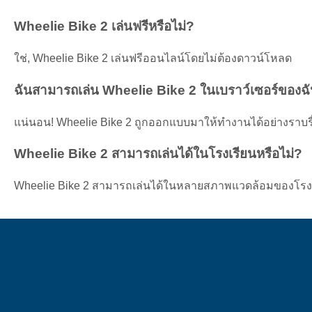
Wheelie Bike 2 เล่นฟรีหรือไม่?
ใช่, Wheelie Bike 2 เล่นฟรีออนไลน์โดยไม่ต้องดาวน์โหลด
ฉันสามารถเล่น Wheelie Bike 2 ในเบราว์เซอร์ของฉัน
แน่นอน! Wheelie Bike 2 ถูกออกแบบมาให้ทำงานได้อย่างราบรื่น
Wheelie Bike 2 สามารถเล่นได้ในโรงเรียนหรือไม่?
Wheelie Bike 2 สามารถเล่นได้ในหลายสภาพแวดล้อมของโรงเ