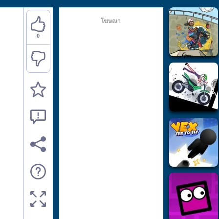
โฆษณา
0