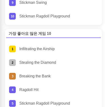
Stickman Swing
Stickman Ragdoll Playground
가장 좋아요 많은 게임 10
Infiltrating the Airship
Stealing the Diamond
Breaking the Bank
Ragdoll Hit
Stickman Ragdoll Playground