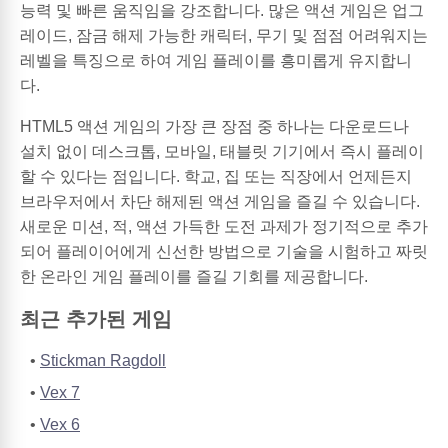
능력 및 빠른 움직임을 강조합니다. 많은 액션 게임은 업그
레이드, 잠금 해제 가능한 캐릭터, 무기 및 점점 어려워지는
레벨을 특징으로 하여 게임 플레이를 흥미롭게 유지합니
다.
HTML5 액션 게임의 가장 큰 장점 중 하나는 다운로드나
설치 없이 데스크톱, 모바일, 태블릿 기기에서 즉시 플레이
할 수 있다는 점입니다. 학교, 집 또는 직장에서 언제든지
브라우저에서 차단 해제된 액션 게임을 즐길 수 있습니다.
새로운 미션, 적, 액션 가득한 도전 과제가 정기적으로 추가
되어 플레이어에게 신선한 방법으로 기술을 시험하고 짜릿
한 온라인 게임 플레이를 즐길 기회를 제공합니다.
최근 추가된 게임
Stickman Ragdoll
Vex 7
Vex 6