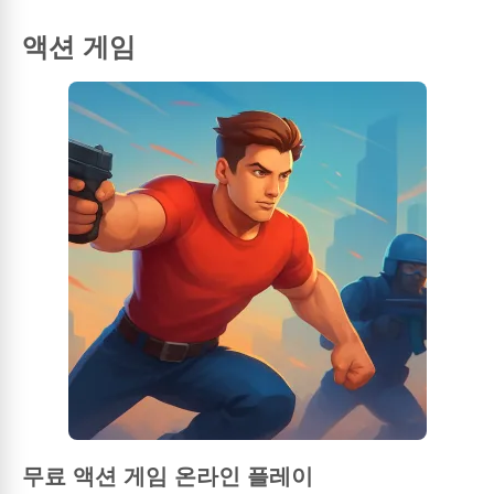
액션 게임
무료 액션 게임 온라인 플레이