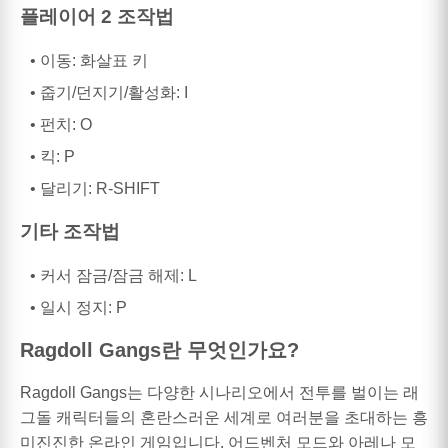
플레이어 2 조작법
이동: 화살표 키
줍기/던지기/활성화: I
펀치: O
킥: P
달리기: R-SHIFT
기타 조작법
커서 잠금/잠금 해제: L
일시 정지: P
Ragdoll Gangs란 무엇인가요?
Ragdoll Gangs는 다양한 시나리오에서 전투를 벌이는 래
그돌 캐릭터들의 혼란스러운 세계로 여러분을 초대하는 흥
미진진한 온라인 게임입니다. 어드벤처 모드와 아레나 모