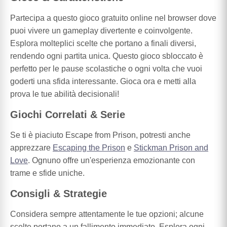
Partecipa a questo gioco gratuito online nel browser dove
puoi vivere un gameplay divertente e coinvolgente.
Esplora molteplici scelte che portano a finali diversi,
rendendo ogni partita unica. Questo gioco sbloccato è
perfetto per le pause scolastiche o ogni volta che vuoi
goderti una sfida interessante. Gioca ora e metti alla
prova le tue abilità decisionali!
Giochi Correlati & Serie
Se ti è piaciuto Escape from Prison, potresti anche
apprezzare
Escaping the Prison
e
Stickman Prison and
Love
. Ognuno offre un'esperienza emozionante con
trame e sfide uniche.
Consigli & Strategie
Considera sempre attentamente le tue opzioni; alcune
scelte portano a un fallimento immediato. Esplora ogni