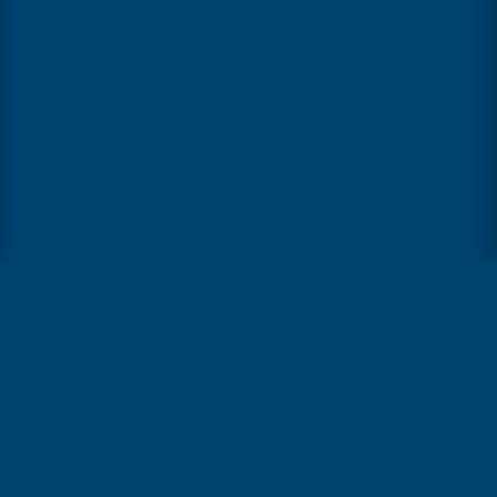
AZIENDA