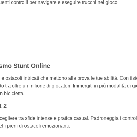
uenti controlli per navigare e eseguire trucchi nel gioco.
ismo Stunt Online
e ostacoli intricati che mettono alla prova le tue abilità. Con fis
ito tra oltre un milione di giocatori! Immergiti in più modalità di g
n bicicletta.
t 2
cegliere tra sfide intense e pratica casual. Padroneggia i control
elli pieni di ostacoli emozionanti.