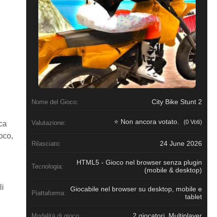
City Bike Stunt 2
Nome del Gioco:
⭐ Non ancora votato.
(0 Voti)
Valutazione:
ica
ioco,
24 June 2026
Rilasciato:
HTML5 - Gioco nel browser senza plugin
Tecnologia:
(mobile & desktop)
li
Giocabile nel browser su desktop, mobile e
Piattaforma:
tablet
2 giocatori, Multiplayer
Modalità di gioco: