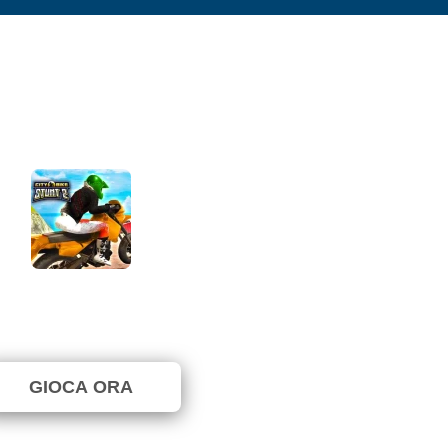
City Bike Stunt 2
Non ancora votato. (0 Voti)
GIOCA ORA