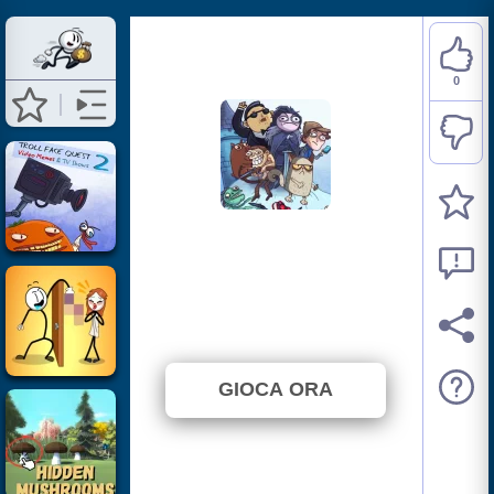
0
Troll Face Quest: Video
Memes and TV Shows:
Part 1
⭐ Non ancora votato. (0 Voti)
GIOCA ORA