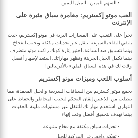
السهم لليمين - الميل لليمين
العب موتو إكستريم: مغامرة سباق مثيرة على
الإنترنت
تجرأ على التغلب على المسارات البرية في موتو إكستريم، حيث
يلتقي البقاء بالسرعة! تنقل عبر تحديات مكثفة وتجنب الفخاخ
بينما تتسابق ضد الساعة. اختبر إثارة كونك راكب موتو متطرف
بينما تكمل الحيل الجريئة وتظهر مهاراتك. استعد لإظهار أفضل
وقت لك في هذه السباق المليء بالأدرينالين!
أسلوب اللعب وميزات موتو إكستريم
يجمع موتو إكستريم بين السباقات السريعة والحيل المعقدة، مما
يتطلب من اللاعبين إتقان التحكم لتجنب المخاطر والحفاظ على
التوازن. استخدم مهاراتك للتنقل عبر مستويات مليئة بالعقبات
بينما تهدف لتحقيق أفضل وقت إنهاء.
تحديات سباق مكثفة مع فخاخ متنوعة
تحكم واقعي في المركبة للحيل