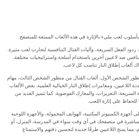
ع بأسلوب لعب مليء بالإثارة في هذه الألعاب الممتعة للمتصفح.
، ردود الفعل السريعة، وآليات القتال التنافسية لتجارب لعب مثيرة.
التنافس ضد لاعبين آخرين باستخدام أسلحة واستراتيجيات مختلفة.
اك ألعاب إطلاق النار تناسب كل لاعب.
ن منظور الشخص الأول، ألعاب القتال من منظور الشخص الثالث، مهام
 اللاعبين، ومغامرات إطلاق النار الخيالية العلمية. بعض الألعاب
 السريعة، التعزيزات، والمعارك الفوضوية. كما تتميز العديد من
 للحفاظ على إثارة اللعب.
م HTML5 هي إمكانية اللعب الفوري على أجهزة الكمبيوتر المكتبية، الهواتف المحمولة، والأجهزة اللوحية
وبة مباشرة في متصفحك في أي وقت سواء في المدرسة، المنزل، أو
، مما يمنح اللاعبين طرقًا جديدة لتحسين دقتهم والاستمتاع