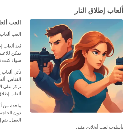
ألعاب إطلاق النار
العب ألعا
العب ألعاب 
تُعد ألعاب 
يمكن للاعبي
سواء كنت تف
تأتي ألعاب 
القناص، ألع
تركز على ال
ألعاب إطلاق
دون الحاجة 
العمل. يتم 
بأسلوب لعب أونلاين مثير.