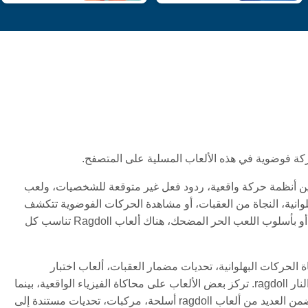
لأنها تجمع بين أنظمة حركة واقعية، ردود فعل غير متوقعة للشخصيات، ولعب
وانية، النجاة من العقبات، أو مشاهدة الحركات الفوضوية تتكشف
مع فيزياء ragdoll التي تخلق نتائج غير متوقعة. سواء كنت تستمتع بتحديات الحركة أو بأسلوب اللعب الحر المضحك، هناك ألعاب Ragdoll تناسب كل
Rag أونلاين بأنماط متعددة، بما في ذلك ألعاب قتال ragdoll، محاكاة الحركات البهلوانية، تحديات مضمار العقبات، ألعاب اختبار
التصادم، تجارب صندوق الرمل الفيزيائية، مغامرات ragdoll للبقاء، وألعاب إطلاق النار ragdoll. تركز بعض الألعاب على محاكاة الفيزياء الواقعية، بينما
يركز البعض الآخر على الحركات المبالغ فيها، الكوميديا، والحركة الفوضوية. كما تتضمن العديد من ألعاب ragdoll أسلحة، مركبات، تحديات مستندة إلى