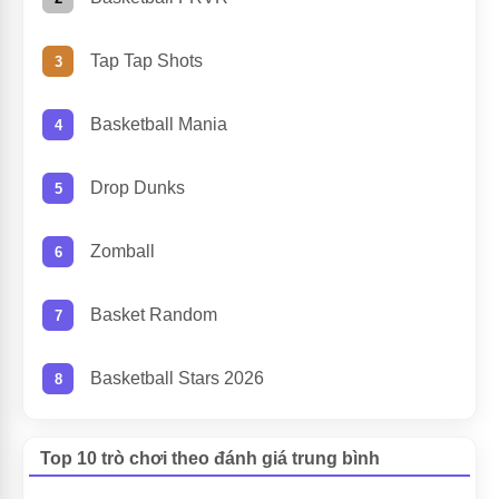
Tap Tap Shots
Basketball Mania
Drop Dunks
Zomball
Basket Random
Basketball Stars 2026
Top 10 trò chơi theo đánh giá trung bình