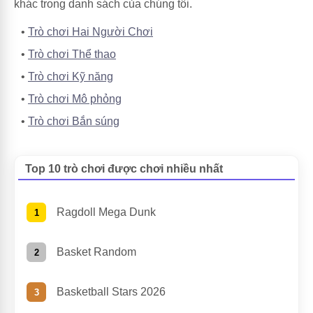
khác trong danh sách của chúng tôi.
Trò chơi Hai Người Chơi
Trò chơi Thể thao
Trò chơi Kỹ năng
Trò chơi Mô phỏng
Trò chơi Bắn súng
Top 10 trò chơi được chơi nhiều nhất
Ragdoll Mega Dunk
Basket Random
Basketball Stars 2026