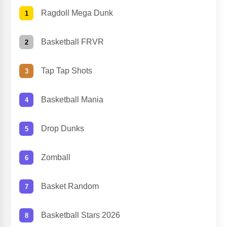
Ragdoll Mega Dunk
Basketball FRVR
Tap Tap Shots
Basketball Mania
Drop Dunks
Zomball
Basket Random
Basketball Stars 2026