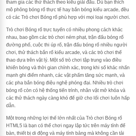
tham gia các thử thách theo kiểu giải đấu. Dù bạn thích
mô phỏng bóng rổ thực tế hay bắn bóng kiểu arcade, đều
có các Trò chơi Bóng rổ phù hợp với mọi loại người chơi.
Trò chơi Bóng rổ trực tuyến có nhiều phong cách khác
nhau, bao gồm các trò chơi ném phạt, trận đấu bóng rổ
đường phố, cuộc thi úp rổ, trận đấu bóng rổ nhiều người
chơi, thử thách bắn rổ kiểu arcade, và các trò chơi thể
thao dựa trên vật lý. Một số trò chơi tập trung vào điều
khiển bóng và thời gian chính xác, trong khi số khác nhấn
mạnh ghi điểm nhanh, các vật phẩm tăng sức mạnh, và
các pha bắn bóng điệu nghệ phóng đại. Nhiều trò chơi
bóng rổ còn có hệ thống tiến trình, nhân vật mở khóa và
các thử thách ngày càng khó để giữ cho lối chơi luôn hấp
dẫn.
Một trong những lợi thế lớn nhất của Trò chơi Bóng rổ
HTML5 là bạn có thể chơi ngay lập tức trên máy tính để
bàn, thiết bị di động và máy tính bảng mà không cần tải