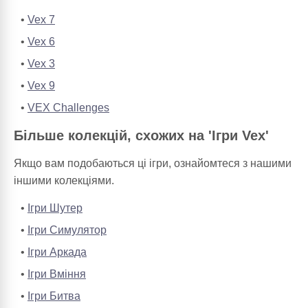
Vex 7
Vex 6
Vex 3
Vex 9
VEX Challenges
Більше колекцій, схожих на 'Ігри Vex'
Якщо вам подобаються ці ігри, ознайомтеся з нашими
іншими колекціями.
Ігри Шутер
Ігри Симулятор
Ігри Аркада
Ігри Вміння
Ігри Битва