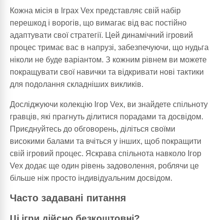
Кожна місія в Іграх Vex представляє свій набір
перешкод і ворогів, що вимагає від вас постійно
адаптувати свої стратегії. Цей динамічний ігровий
процес тримає вас в напрузі, забезпечуючи, що нудьга
ніколи не буде варіантом. З кожним рівнем ви можете
покращувати свої навички та відкривати нові тактики
для подолання складніших викликів.
Досліджуючи колекцію Ігор Vex, ви знайдете спільноту
гравців, які прагнуть ділитися порадами та досвідом.
Приєднуйтесь до обговорень, діліться своїми
високими балами та вчіться у інших, щоб покращити
свій ігровий процес. Яскрава спільнота навколо Ігор
Vex додає ще один рівень задоволення, роблячи це
більше ніж просто індивідуальним досвідом.
Часто задавані питання
Ці ігри дійсно безкоштовні?