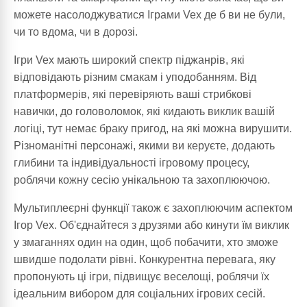
можете насолоджуватися Іграми Vex де б ви не були,
чи то вдома, чи в дорозі.
Ігри Vex мають широкий спектр піджанрів, які
відповідають різним смакам і уподобанням. Від
платформерів, які перевіряють ваші стрибкові
навички, до головоломок, які кидають виклик вашій
логіці, тут немає браку пригод, на які можна вирушити.
Різноманітні персонажі, якими ви керуєте, додають
глибини та індивідуальності ігровому процесу,
роблячи кожну сесію унікальною та захоплюючою.
Мультиплеєрні функції також є захоплюючим аспектом
Ігор Vex. Об'єднайтеся з друзями або кинути їм виклик
у змаганнях один на один, щоб побачити, хто зможе
швидше подолати рівні. Конкурентна перевага, яку
пропонують ці ігри, підвищує веселощі, роблячи їх
ідеальним вибором для соціальних ігрових сесій.