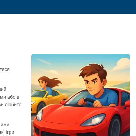
йтеся
ний
ями або в
ви любите
вими
і ігри