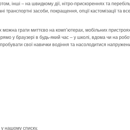
ртом, інші – на швидкому дії, нітро-прискореннях та перебіл
і транспортні засоби, покращення, опції кастомізації та вс
їх можна грати миттєво на комп’ютерах, мобільних пристро
мо у браузері в будь-який час – у школі, вдома чи на робот
випробувати свої навички водіння та насолодитися напруже
р у нашому списку.