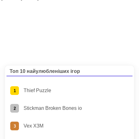
Топ 10 найулюбленіших ігор
Thief Puzzle
Stickman Broken Bones io
Vex X3M