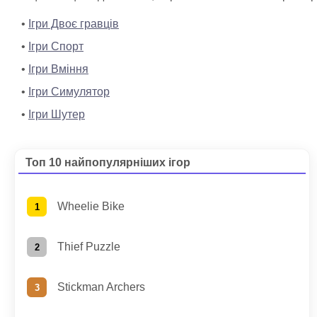
Ігри Двоє гравців
Ігри Спорт
Ігри Вміння
Ігри Симулятор
Ігри Шутер
Топ 10 найпопулярніших ігор
Wheelie Bike
Thief Puzzle
Stickman Archers