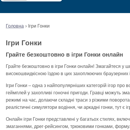
Головна
Ігри Гонки
Ігри Гонки
Грайте безкоштовно в ігри Гонки онлайн
Грайте безкоштовно в ігри Гонки онлайн! Змагайтеся у ш
високошвидкісною їздою в цих захоплюючих браузерних і
Ігри Гонки – одна з найпопулярніших категорій ігор про 
геймплей у захопливі гоночні пригоди. Гравці можуть з
режимі на час, долаючи складні траси з різкими поворот
реалістичні симулятори водіння, чи аркадні гонки, тут є і
Онлайн ігри Гонки представлені у багатьох стилях, вкл
змаганнями, дрег-рейсингом, трюковими гонками, форму