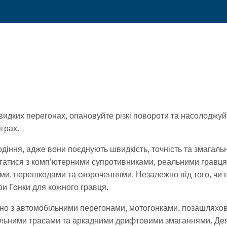
видких перегонах, опановуйте різкі повороти та насолоджу
грах.
водіння, адже вони поєднують швидкість, точність та змагаль
магатися з комп’ютерними супротивниками, реальними гравц
ами, перешкодами та скороченнями. Незалежно від того, чи 
гри Гонки для кожного гравця.
ючно з автомобільними перегонами, мотогонками, позашляхо
льними трасами та аркадними дрифтовими змаганнями. Деяк