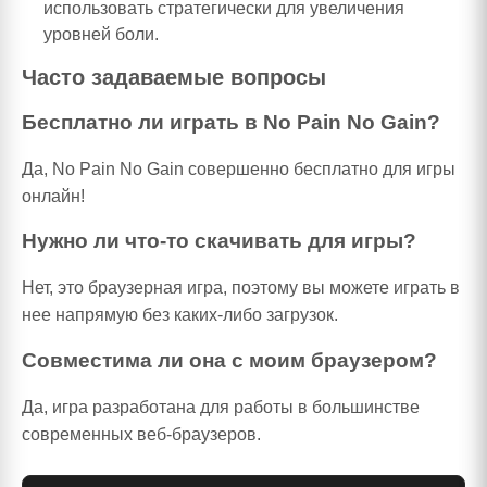
использовать стратегически для увеличения
уровней боли.
Часто задаваемые вопросы
Бесплатно ли играть в No Pain No Gain?
Да, No Pain No Gain совершенно бесплатно для игры
онлайн!
Нужно ли что-то скачивать для игры?
Нет, это браузерная игра, поэтому вы можете играть в
нее напрямую без каких-либо загрузок.
Совместима ли она с моим браузером?
Да, игра разработана для работы в большинстве
современных веб-браузеров.