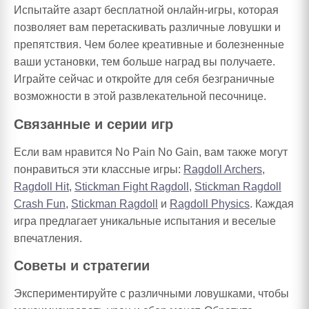
Испытайте азарт бесплатной онлайн-игры, которая
позволяет вам перетаскивать различные ловушки и
препятствия. Чем более креативные и болезненные
ваши установки, тем больше наград вы получаете.
Играйте сейчас и откройте для себя безграничные
возможности в этой развлекательной песочнице.
Связанные и серии игр
Если вам нравится No Pain No Gain, вам также могут
понравиться эти классные игры:
Ragdoll Archers
,
Ragdoll Hit
,
Stickman Fight Ragdoll
,
Stickman Ragdoll
Crash Fun
,
Stickman Ragdoll
и
Ragdoll Physics
. Каждая
игра предлагает уникальные испытания и веселые
впечатления.
Советы и стратегии
Экспериментируйте с различными ловушками, чтобы