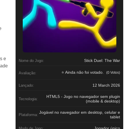
e
s e
Stick Duel: The War
Nome do Jogo:
dade
⭐ Ainda não foi votado.
(0 Votos)
Avaliação:
12 March 2026
Lançado:
HTML5 - Jogo no navegador sem plugin
Tecnologia:
(mobile & desktop)
Jogável no navegador em desktop, celular e
Plataforma:
tablet
Jogador único
Modo de Jogo: