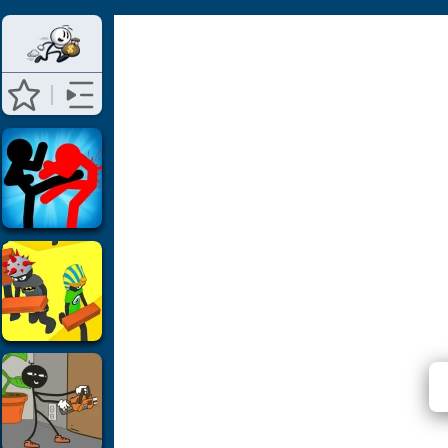
S
⭐ Ai