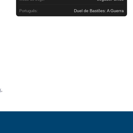
Duel de Bastões: A Guerra
Português:
k
,