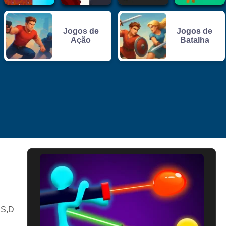
Jogos de
Jogos de
Ação
Batalha
,S,D