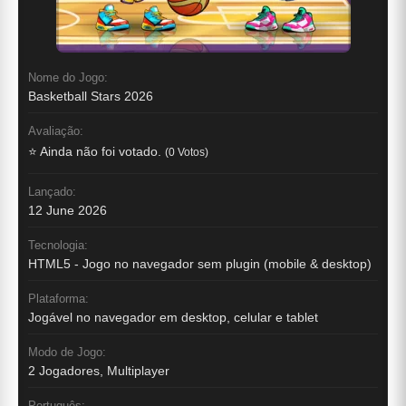
Nome do Jogo:
Basketball Stars 2026
Avaliação:
⭐ Ainda não foi votado.
(0 Votos)
Lançado:
12 June 2026
Tecnologia:
HTML5 - Jogo no navegador sem plugin (mobile & desktop)
Plataforma:
Jogável no navegador em desktop, celular e tablet
Modo de Jogo:
2 Jogadores, Multiplayer
Português: