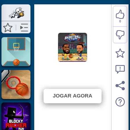
0
Basketball Stars 2026
⭐ Ainda não foi votado. (0 Votos)
JOGAR AGORA