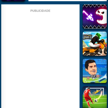
PUBLICIDADE