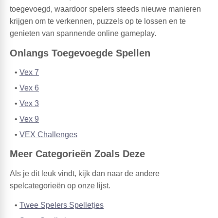
toegevoegd, waardoor spelers steeds nieuwe manieren
krijgen om te verkennen, puzzels op te lossen en te
genieten van spannende online gameplay.
Onlangs Toegevoegde Spellen
Vex 7
Vex 6
Vex 3
Vex 9
VEX Challenges
Meer Categorieën Zoals Deze
Als je dit leuk vindt, kijk dan naar de andere
spelcategorieën op onze lijst.
Twee Spelers Spelletjes