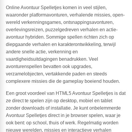
Online Avontuur Spelletjes komen in veel stijlen,
waaronder platformavonturen, verhalende missies, open-
wereld verkenningsgames, ontsnappingsavonturen,
overlevingsreizen, puzzelgedreven verhalen en actie-
avontuur hybriden. Sommige spellen richten zich op
diepgaande verhalen en karakterontwikkeling, terwijl
andere snelle actie, verkenning en
vaardigheidsuitdagingen benadrukken. Veel
avonturenspellen bevatten ook upgrades,
verzamelobjecten, vertakkende paden en steeds
complexere missies die de gameplay boeiend houden.
Een groot voordeel van HTML5 Avontuur Spelletjes is dat
ze direct te spelen zijn op desktop, mobiel en tablet
zonder downloads of installatie. Je kunt onbelemmerde
Avontuur Spelletjes direct in je browser spelen, waar je
ook bent: op school, thuis of werk. Regelmatig worden
nieuwe werelden, missies en interactieve verhalen