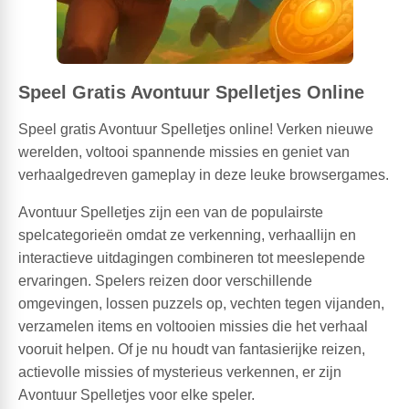
Speel Gratis Avontuur Spelletjes Online
Speel gratis Avontuur Spelletjes online! Verken nieuwe
werelden, voltooi spannende missies en geniet van
verhaalgedreven gameplay in deze leuke browsergames.
Avontuur Spelletjes zijn een van de populairste
spelcategorieën omdat ze verkenning, verhaallijn en
interactieve uitdagingen combineren tot meeslepende
ervaringen. Spelers reizen door verschillende
omgevingen, lossen puzzels op, vechten tegen vijanden,
verzamelen items en voltooien missies die het verhaal
vooruit helpen. Of je nu houdt van fantasierijke reizen,
actievolle missies of mysterieus verkennen, er zijn
Avontuur Spelletjes voor elke speler.