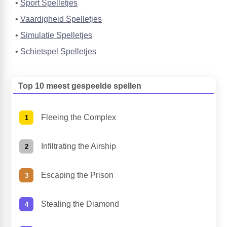
Sport Spelletjes
Vaardigheid Spelletjes
Simulatie Spelletjes
Schietspel Spelletjes
Top 10 meest gespeelde spellen
Fleeing the Complex
Infiltrating the Airship
Escaping the Prison
Stealing the Diamond