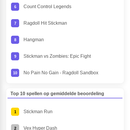
Count Control Legends
Ragdoll Hit Stickman
Hangman
Stickman vs Zombies: Epic Fight
No Pain No Gain - Ragdoll Sandbox
Top 10 spellen op gemiddelde beoordeling
Stickman Run
Vex Hyper Dash