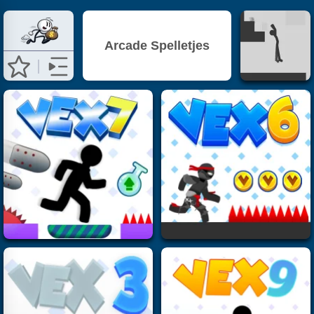
Arcade Spelletjes