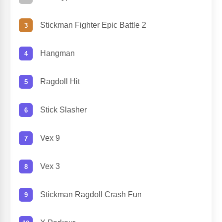
Stickman Fighter Epic Battle 2
Hangman
Ragdoll Hit
Stick Slasher
Vex 9
Vex 3
Stickman Ragdoll Crash Fun