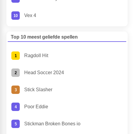
Vex 4
Top 10 meest geliefde spellen
Ragdoll Hit
Head Soccer 2024
Stick Slasher
Poor Eddie
Stickman Broken Bones io