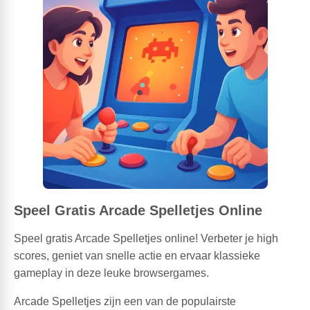
Speel Gratis Arcade Spelletjes Online
Speel gratis Arcade Spelletjes online! Verbeter je high
scores, geniet van snelle actie en ervaar klassieke
gameplay in deze leuke browsergames.
Arcade Spelletjes zijn een van de populairste