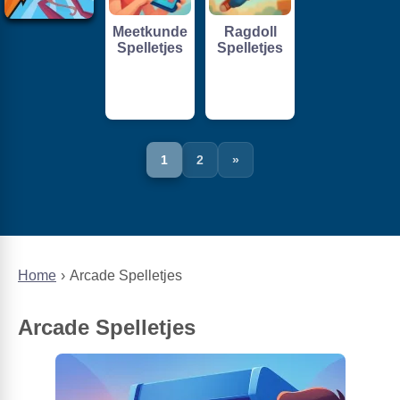
Meetkunde
Ragdoll
Spelletjes
Spelletjes
1
2
»
Home
Arcade Spelletjes
Arcade Spelletjes