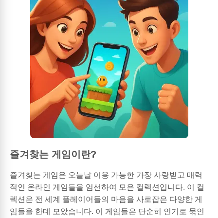
즐겨찾는 게임이란?
즐겨찾는 게임은 오늘날 이용 가능한 가장 사랑받고 매력
적인 온라인 게임들을 엄선하여 모은 컬렉션입니다. 이 컬
렉션은 전 세계 플레이어들의 마음을 사로잡은 다양한 게
임들을 한데 모았습니다. 이 게임들은 단순히 인기로 묶인