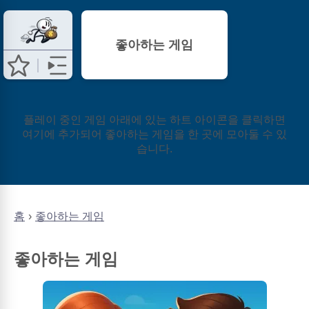
좋아하는 게임
플레이 중인 게임 아래에 있는 하트 아이콘을 클릭하면
여기에 추가되어 좋아하는 게임을 한 곳에 모아둘 수 있
습니다.
홈
좋아하는 게임
좋아하는 게임