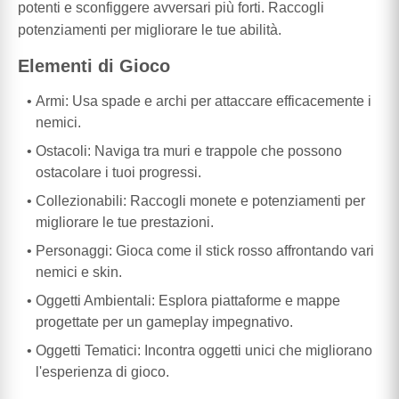
potenti e sconfiggere avversari più forti. Raccogli
potenziamenti per migliorare le tue abilità.
Elementi di Gioco
Armi: Usa spade e archi per attaccare efficacemente i
nemici.
Ostacoli: Naviga tra muri e trappole che possono
ostacolare i tuoi progressi.
Collezionabili: Raccogli monete e potenziamenti per
migliorare le tue prestazioni.
Personaggi: Gioca come il stick rosso affrontando vari
nemici e skin.
Oggetti Ambientali: Esplora piattaforme e mappe
progettate per un gameplay impegnativo.
Oggetti Tematici: Incontra oggetti unici che migliorano
l'esperienza di gioco.