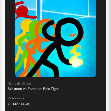
Nome del Gioco:
Stickman vs Zombies: Epic Fight
Valutazione:
⭐ 100%
(3 Voti)