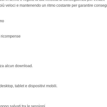
i più veloci e mantenendo un ritmo costante per garantire conse
smo
us ricompense
nza alcun download.
sktop, tablet e dispositivi mobili.
ono salvati tra le sessioni.