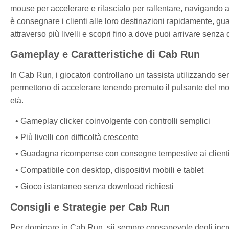
mouse per accelerare e rilascialo per rallentare, navigando at
è consegnare i clienti alle loro destinazioni rapidamente, 
attraverso più livelli e scopri fino a dove puoi arrivare senza 
Gameplay e Caratteristiche di Cab Run
In Cab Run, i giocatori controllano un tassista utilizzando semp
permettono di accelerare tenendo premuto il pulsante del mou
età.
Gameplay clicker coinvolgente con controlli semplici
Più livelli con difficoltà crescente
Guadagna ricompense con consegne tempestive ai client
Compatibile con desktop, dispositivi mobili e tablet
Gioco istantaneo senza download richiesti
Consigli e Strategie per Cab Run
Per dominare in Cab Run, sii sempre consapevole degli incroc