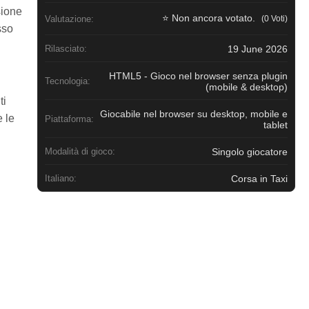
sione
⭐ Non ancora votato.
(0 Voti)
Valutazione:
sso
19 June 2026
Rilasciato:
HTML5 - Gioco nel browser senza plugin
Tecnologia:
(mobile & desktop)
ti
Giocabile nel browser su desktop, mobile e
 le
Piattaforma:
tablet
Singolo giocatore
Modalità di gioco:
Corsa in Taxi
Italiano: