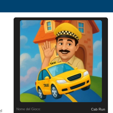
Cab Run
Nome del Gioco:
el