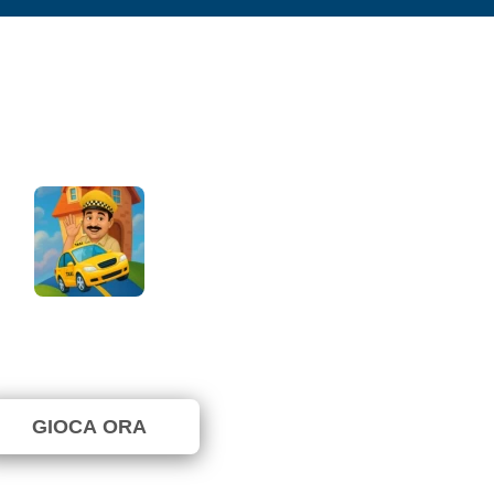
Cab Run
Non ancora votato. (0 Voti)
GIOCA ORA