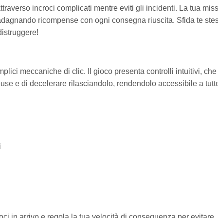
traverso incroci complicati mentre eviti gli incidenti. La tua mis
guadagnando ricompense con ogni consegna riuscita. Sfida te ste
distruggere!
lici meccaniche di clic. Il gioco presenta controlli intuitivi, che 
se e di decelerare rilasciandolo, rendendolo accessibile a tutte
i
i in arrivo e regola la tua velocità di conseguenza per evitare